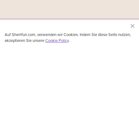
Auf ShenYun.com, verwenden wir Cookies. Indem Sie diese Seite nutzen,
akzeptieren Sie unsere
Cookie Policy
.
Shen Yun Performing Arts, das führende Ensemble für klassischen chinesischen Tanz
und Musik, wurde 2006 in New York gegründet. Aufgeführt werden klassischer
chinesischer Tanz, ethnische Tänze, Volkstänze und Tänze, die Geschichten erzählen,