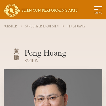
SHEN YUN PERFORMING ARTS
MENÜ
KÜNSTLER
SÄNGER & ERHU-SOLISTEN
PENG HUANG
Peng Huang
黄
鵬
BARITON