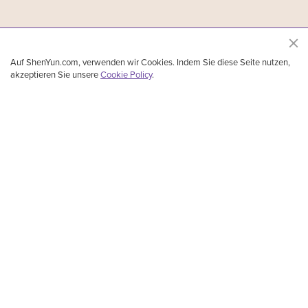
Auf ShenYun.com, verwenden wir Cookies. Indem Sie diese Seite nutzen,
akzeptieren Sie unsere
Cookie Policy
.
Shen Yun Performing Arts, das führende Ensemble für klassischen chinesischen Tanz
und Musik, wurde 2006 in New York gegründet. Aufgeführt werden klassischer
chinesischer Tanz, ethnische Tänze, Volkstänze und Tänze, die Geschichten erzählen,
mit Orchesterbegleitung und Solokünstlern. 5.000 Jahre lang blühte die göttliche Kultur
in China. Mit atemberaubender Musik und Tanz lässt Shen Yun diese glorreiche Kultur