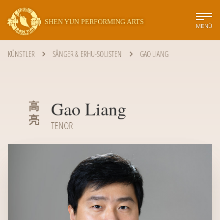
SHEN YUN PERFORMING ARTS
MENÜ
KÜNSTLER
SÄNGER & ERHU-SOLISTEN
GAO LIANG
Gao Liang
高
亮
TENOR