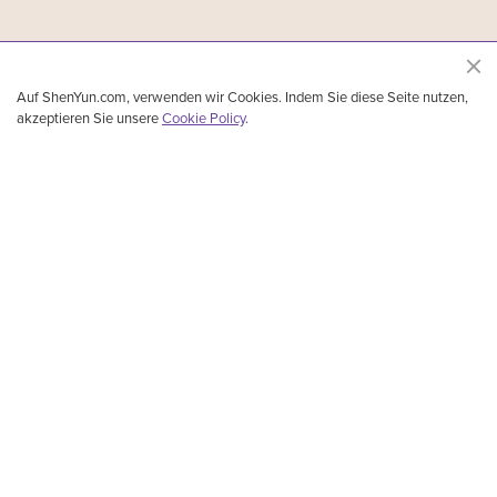
Auf ShenYun.com, verwenden wir Cookies. Indem Sie diese Seite nutzen,
akzeptieren Sie unsere
Cookie Policy
.
Shen Yun Performing Arts, das führende Ensemble für klassischen chinesischen Tanz
und Musik, wurde 2006 in New York gegründet. Aufgeführt werden klassischer
chinesischer Tanz, ethnische Tänze, Volkstänze und Tänze, die Geschichten erzählen,
mit Orchesterbegleitung und Solokünstlern. 5.000 Jahre lang blühte die göttliche Kultur
in China. Mit atemberaubender Musik und Tanz lässt Shen Yun diese glorreiche Kultur