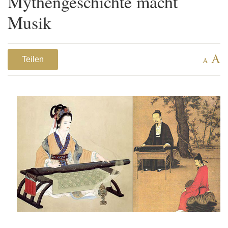
Mythengeschichte macht
Musik
A
Teilen
A