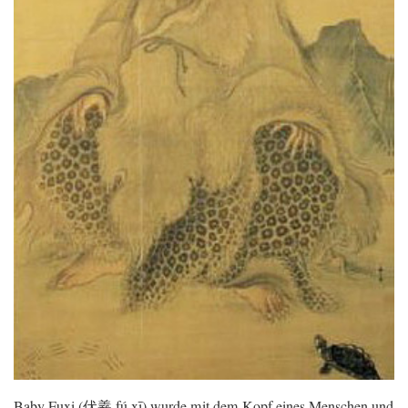
Baby Fuxi (伏羲 fú xī) wurde mit dem Kopf eines Menschen und