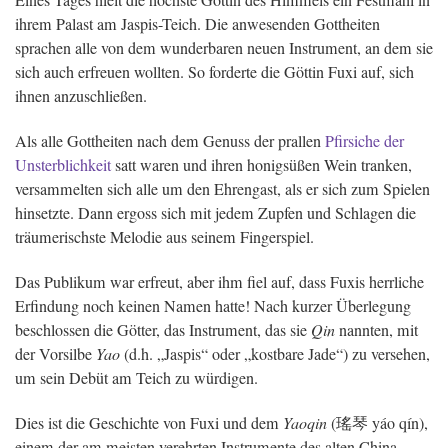
Eines Tages hielt die höchste Göttin des Himmels ein Festmahl in
ihrem Palast am Jaspis-Teich. Die anwesenden Gottheiten
sprachen alle von dem wunderbaren neuen Instrument, an dem sie
sich auch erfreuen wollten. So forderte die Göttin Fuxi auf, sich
ihnen anzuschließen.
Als alle Gottheiten nach dem Genuss der prallen
Pfirsiche der
Unsterblichkeit
satt waren und ihren honigsüßen Wein tranken,
versammelten sich alle um den Ehrengast, als er sich zum Spielen
hinsetzte. Dann ergoss sich mit jedem Zupfen und Schlagen die
träumerischste Melodie aus seinem Fingerspiel.
Das Publikum war erfreut, aber ihm fiel auf, dass Fuxis herrliche
Erfindung noch keinen Namen hatte! Nach kurzer Überlegung
beschlossen die Götter, das Instrument, das sie
Qin
nannten, mit
der Vorsilbe
Yao
(d.h. „Jaspis“ oder „kostbare Jade“) zu versehen,
um sein Debüt am Teich zu würdigen.
Dies ist die Geschichte von Fuxi und dem
Yaoqin
(瑤琴 yáo qín),
einem der am meisten verehrten Instrumente des alten China.