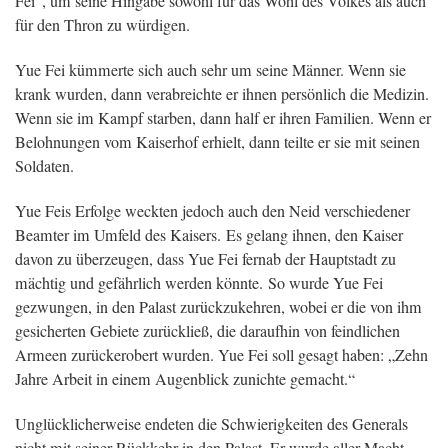
Fei“, um seine Hingabe sowohl für das Wohl des Volkes als auch
für den Thron zu würdigen.
Yue Fei kümmerte sich auch sehr um seine Männer. Wenn sie
krank wurden, dann verabreichte er ihnen persönlich die Medizin.
Wenn sie im Kampf starben, dann half er ihren Familien. Wenn er
Belohnungen vom Kaiserhof erhielt, dann teilte er sie mit seinen
Soldaten.
Yue Feis Erfolge weckten jedoch auch den Neid verschiedener
Beamter im Umfeld des Kaisers. Es gelang ihnen, den Kaiser
davon zu überzeugen, dass Yue Fei fernab der Hauptstadt zu
mächtig und gefährlich werden könnte. So wurde Yue Fei
gezwungen, in den Palast zurückzukehren, wobei er die von ihm
gesicherten Gebiete zurückließ, die daraufhin von feindlichen
Armeen zurückerobert wurden. Yue Fei soll gesagt haben: „Zehn
Jahre Arbeit in einem Augenblick zunichte gemacht.“
Unglücklicherweise endeten die Schwierigkeiten des Generals
nicht mit seiner Rückkehr in den Palast. Er wurde aller Macht