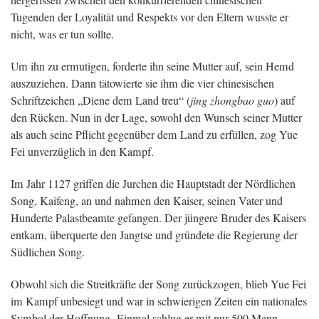
hergerissen zwischen den konkurrierenden chinesischen
Tugenden der Loyalität und Respekts vor den Eltern wusste er
nicht, was er tun sollte.
Um ihn zu ermutigen, forderte ihn seine Mutter auf, sein Hemd
auszuziehen. Dann tätowierte sie ihm die vier chinesischen
Schriftzeichen „Diene dem Land treu“ (
jing zhongbao guo
) auf
den Rücken. Nun in der Lage, sowohl den Wunsch seiner Mutter
als auch seine Pflicht gegenüber dem Land zu erfüllen, zog Yue
Fei unverzüglich in den Kampf.
Im Jahr 1127 griffen die Jurchen die Hauptstadt der Nördlichen
Song, Kaifeng, an und nahmen den Kaiser, seinen Vater und
Hunderte Palastbeamte gefangen. Der jüngere Bruder des Kaisers
entkam, überquerte den Jangtse und gründete die Regierung der
Südlichen Song.
Obwohl sich die Streitkräfte der Song zurückzogen, blieb Yue Fei
im Kampf unbesiegt und war in schwierigen Zeiten ein nationales
Symbol der Hoffnung. Einmal schlug er mit nur 500 Mann