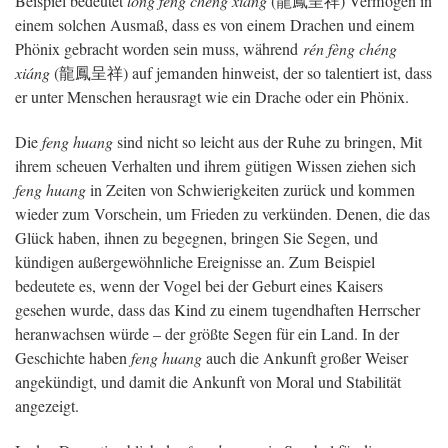
Beispiel bedeutet
lóng fèng chéng xiáng
(龍鳳呈祥) Vermögen in
einem solchen Ausmaß, dass es von einem Drachen und einem
Phönix gebracht worden sein muss, während
rén
fèng chéng
xiáng
(龍鳳呈祥) auf jemanden hinweist, der so talentiert ist, dass
er unter Menschen herausragt wie ein Drache oder ein Phönix.
Die
feng huang
sind nicht so leicht aus der Ruhe zu bringen, Mit
ihrem scheuen Verhalten und ihrem gütigen Wissen ziehen sich
feng huang
in Zeiten von Schwierigkeiten zurück und kommen
wieder zum Vorschein, um Frieden zu verkünden. Denen, die das
Glück haben, ihnen zu begegnen, bringen Sie Segen, und
kündigen außergewöhnliche Ereignisse an. Zum Beispiel
bedeutete es, wenn der Vogel bei der Geburt eines Kaisers
gesehen wurde, dass das Kind zu einem tugendhaften Herrscher
heranwachsen würde – der größte Segen für ein Land. In der
Geschichte haben
feng huang
auch die Ankunft großer Weiser
angekündigt, und damit die Ankunft von Moral und Stabilität
angezeigt.