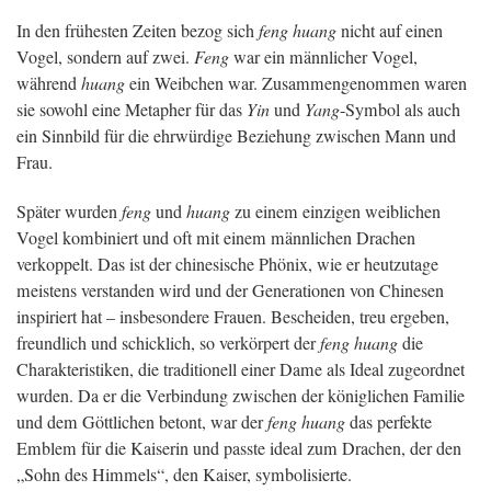
In den frühesten Zeiten bezog sich
feng huang
nicht auf einen
Vogel, sondern auf zwei.
Feng
war ein männlicher Vogel,
während
huang
ein Weibchen war. Zusammengenommen waren
sie sowohl eine Metapher für das
Yin
und
Yang
-Symbol als auch
ein Sinnbild für die ehrwürdige Beziehung zwischen Mann und
Frau.
Später wurden
feng
und
huang
zu einem einzigen weiblichen
Vogel kombiniert und oft mit einem männlichen Drachen
verkoppelt. Das ist der chinesische Phönix, wie er heutzutage
meistens verstanden wird und der Generationen von Chinesen
inspiriert hat – insbesondere Frauen. Bescheiden, treu ergeben,
freundlich und schicklich, so verkörpert der
feng huang
die
Charakteristiken, die traditionell einer Dame als Ideal zugeordnet
wurden. Da er die Verbindung zwischen der königlichen Familie
und dem Göttlichen betont, war der
feng huang
das perfekte
Emblem für die Kaiserin und passte ideal zum Drachen, der den
„Sohn des Himmels“, den Kaiser, symbolisierte.