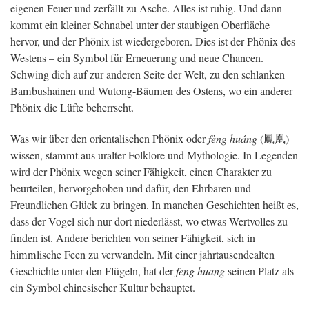
eigenen Feuer und zerfällt zu Asche. Alles ist ruhig. Und dann
kommt ein kleiner Schnabel unter der staubigen Oberfläche
hervor, und der Phönix ist wiedergeboren. Dies ist der Phönix des
Westens – ein Symbol für Erneuerung und neue Chancen.
Schwing dich auf zur anderen Seite der Welt, zu den schlanken
Bambushainen und Wutong-Bäumen des Ostens, wo ein anderer
Phönix die Lüfte beherrscht.
Was wir über den orientalischen Phönix oder
fèng huáng
(鳳凰)
wissen, stammt aus uralter Folklore und Mythologie. In Legenden
wird der Phönix wegen seiner Fähigkeit, einen Charakter zu
beurteilen, hervorgehoben und dafür, den Ehrbaren und
Freundlichen Glück zu bringen. In manchen Geschichten heißt es,
dass der Vogel sich nur dort niederlässt, wo etwas Wertvolles zu
finden ist. Andere berichten von seiner Fähigkeit, sich in
himmlische Feen zu verwandeln. Mit einer jahrtausendealten
Geschichte unter den Flügeln, hat der
feng huang
seinen Platz als
ein Symbol chinesischer Kultur behauptet.