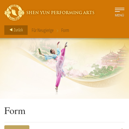
SHEN YUN PERFORMING ARTS
MENÜ
>
Zurück
Für Neugierige
Form
Form