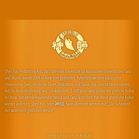
Shen Yun Performing Arts, das führende Ensemble für klassischen chinesischen Tanz
und Musik, wurde 2006 in New York gegründet. Aufgeführt werden klassischer
chinesischer Tanz, ethnische Tänze, Volkstänze und Tänze, die Geschichten erzählen,
mit Orchesterbegleitung und Solokünstlern. 5.000 Jahre lang blühte die göttliche Kultur
in China. Mit atemberaubender Musik und Tanz lässt Shen Yun diese glorreiche Kultur
wieder aufleben. Shen Yun, oder 神韻, kann übersetzt werden mit: „Die Schönheit
der tanzenden göttlichen Wesen“.
Treten Sie mit uns in Kontakt: