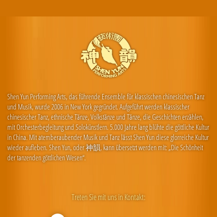
Shen Yun Performing Arts, das führende Ensemble für klassischen chinesischen Tanz
und Musik, wurde 2006 in New York gegründet. Aufgeführt werden klassischer
chinesischer Tanz, ethnische Tänze, Volkstänze und Tänze, die Geschichten erzählen,
mit Orchesterbegleitung und Solokünstlern. 5.000 Jahre lang blühte die göttliche Kultur
in China. Mit atemberaubender Musik und Tanz lässt Shen Yun diese glorreiche Kultur
wieder aufleben. Shen Yun, oder 神韻, kann übersetzt werden mit: „Die Schönheit
der tanzenden göttlichen Wesen“.
Treten Sie mit uns in Kontakt: