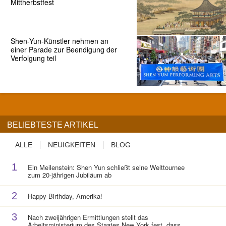
Mittherbstfest
Shen-Yun-Künstler nehmen an
einer Parade zur Beendigung der
Verfolgung teil
BELIEBTESTE ARTIKEL
ALLE
NEUIGKEITEN
BLOG
1
Ein Meilenstein: Shen Yun schließt seine Welttournee
zum 20-jährigen Jubiläum ab
2
Happy Birthday, Amerika!
3
Nach zweijährigen Ermittlungen stellt das
Arbeitsministerium des Staates New York fest, dass