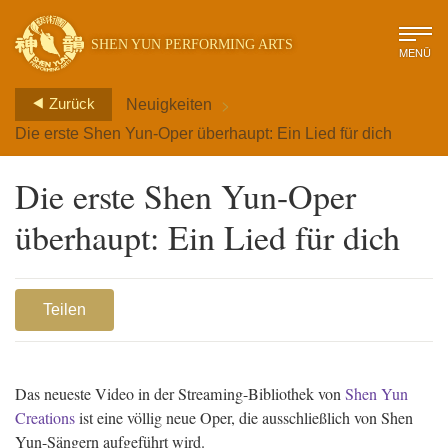
SHEN YUN PERFORMING ARTS
MENÜ
>
Zurück
Neuigkeiten
Die erste Shen Yun-Oper überhaupt: Ein Lied für dich
Die erste Shen Yun-Oper
überhaupt: Ein Lied für dich
Teilen
Das neueste Video in der Streaming-Bibliothek von
Shen Yun
Creations
ist eine völlig neue Oper, die ausschließlich von Shen
Yun-Sängern aufgeführt wird.