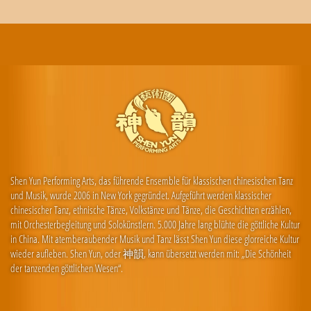
Shen Yun Performing Arts, das führende Ensemble für klassischen chinesischen Tanz
und Musik, wurde 2006 in New York gegründet. Aufgeführt werden klassischer
chinesischer Tanz, ethnische Tänze, Volkstänze und Tänze, die Geschichten erzählen,
mit Orchesterbegleitung und Solokünstlern. 5.000 Jahre lang blühte die göttliche Kultur
in China. Mit atemberaubender Musik und Tanz lässt Shen Yun diese glorreiche Kultur
wieder aufleben. Shen Yun, oder 神韻, kann übersetzt werden mit: „Die Schönheit
der tanzenden göttlichen Wesen“.